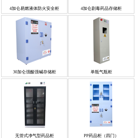
4加仑易燃液体防火安全柜
4加仑剧毒药品存储柜
30加仑强酸强碱存储柜
单瓶气瓶柜
无管式净气型药品柜
PP药品柜（四门）