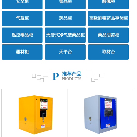
安全柜
毒品柜
酸碱柜
气瓶柜
药品柜
高级剧毒药品存储柜
温控毒品柜
无管式净气型药品柜
药品阴凉柜
器材柜
天平台
取材台
P
推荐产品
PRODUCTS